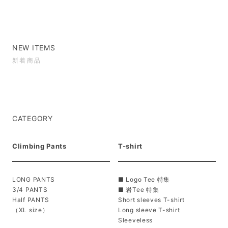
NEW ITEMS
新着商品
CATEGORY
Climbing Pants
T-shirt
LONG PANTS
■ Logo Tee 特集
3/4 PANTS
■ 岩Tee 特集
Half PANTS
Short sleeves T-shirt
（XL size）
Long sleeve T-shirt
Sleeveless