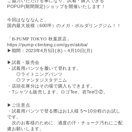
ご協力いただける事になり、試着・購入できる
POPUP(期間限定)ショップを開催いたします！
今回はなななんと、
国内最大規模（600坪）のメガ・ボルダリングジム！！
「
B-PUMP TOKYO 
秋葉原店」
https://pump-climbing.com/gym/akiba/
▶期間：2023年4月5日(水)～4月10日(月)
▶試着・販売会 
・試着用パンツを履いて登れます。
　　◎ライトニングパンツ
　　◎ファンタジスタデニム
・店頭在庫分はその場で購入もできます。
・Tシャツも販売します。ロゴTee、岩Tee①②。
▶ご注意点 
・試着用パンツで登る際はお1人様 5〜10分程のお試し
です。
　次のお客様のために、過度の汗・チョーク汚れにご配
慮お願いします。